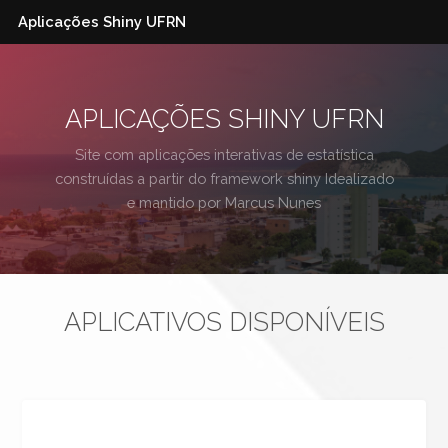
Aplicações Shiny UFRN
APLICAÇÕES SHINY UFRN
Site com aplicações interativas de estatística
construídas a partir do framework
shiny
Idealizado
e mantido por
Marcus Nunes
APLICATIVOS DISPONÍVEIS