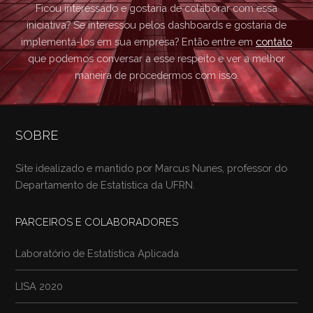
Ficou interessado e gostaria de colaborar com essa
iniciativa? Se interessou pelos dashboards e gostaria de
implementá-los em sua empresa? Então entre em
contato
que podemos conversar a esse respeito e ver a melhor
maneira de procedermos com isso.
SOBRE
Site idealizado e mantido por
Marcus Nunes
, professor do
Departamento de Estatística da UFRN.
PARCEIROS E COLABORADORES
Laboratório de Estatística Aplicada
LISA 2020